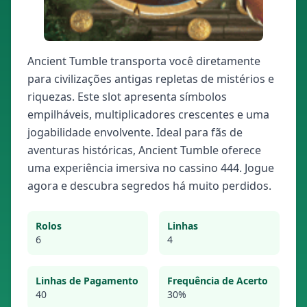
Ancient Tumble transporta você diretamente
para civilizações antigas repletas de mistérios e
riquezas. Este slot apresenta símbolos
empilháveis, multiplicadores crescentes e uma
jogabilidade envolvente. Ideal para fãs de
aventuras históricas, Ancient Tumble oferece
uma experiência imersiva no cassino 444. Jogue
agora e descubra segredos há muito perdidos.
Rolos
Linhas
6
4
Linhas de Pagamento
Frequência de Acerto
40
30%