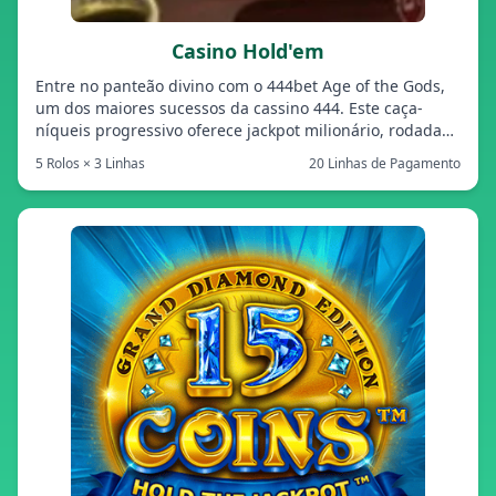
Casino Hold'em
Entre no panteão divino com o 444bet Age of the Gods,
um dos maiores sucessos da cassino 444. Este caça-
níqueis progressivo oferece jackpot milionário, rodadas
grátis e símbolos poderosos. Ideal para caçadores de
5 Rolos × 3 Linhas
20 Linhas de Pagamento
fortunas lendárias. Acesse com seu bet444 login e
alcance a glória eterna dos deuses!