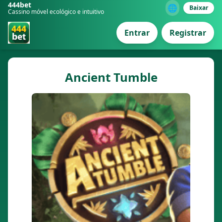
444bet
🌐
Baixar
Cassino móvel ecológico e intuitivo
Entrar
Registrar
Ancient Tumble