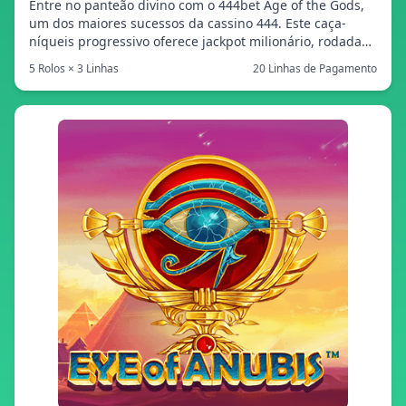
Entre no panteão divino com o 444bet Age of the Gods,
um dos maiores sucessos da cassino 444. Este caça-
níqueis progressivo oferece jackpot milionário, rodadas
grátis e símbolos poderosos. Ideal para caçadores de
5 Rolos × 3 Linhas
20 Linhas de Pagamento
fortunas lendárias. Acesse com seu bet444 login e
alcance a glória eterna dos deuses!