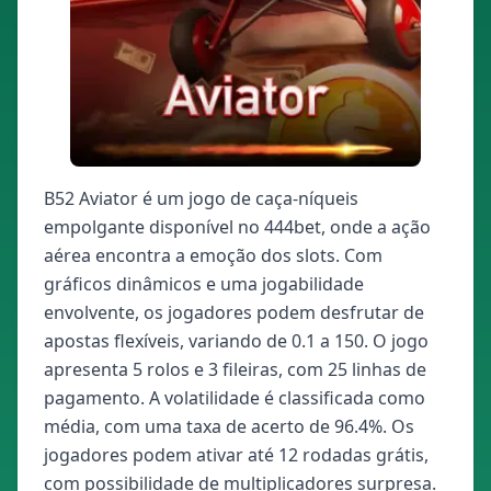
B52 Aviator é um jogo de caça-níqueis
empolgante disponível no 444bet, onde a ação
aérea encontra a emoção dos slots. Com
gráficos dinâmicos e uma jogabilidade
envolvente, os jogadores podem desfrutar de
apostas flexíveis, variando de 0.1 a 150. O jogo
apresenta 5 rolos e 3 fileiras, com 25 linhas de
pagamento. A volatilidade é classificada como
média, com uma taxa de acerto de 96.4%. Os
jogadores podem ativar até 12 rodadas grátis,
com possibilidade de multiplicadores surpresa.