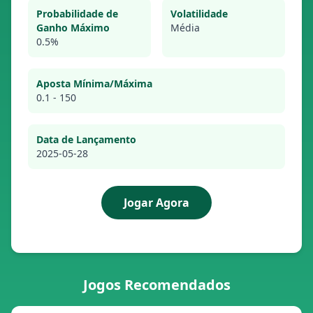
Probabilidade de
Volatilidade
Ganho Máximo
Média
0.5%
Aposta Mínima/Máxima
0.1 - 150
Data de Lançamento
2025-05-28
Jogar Agora
Jogos Recomendados