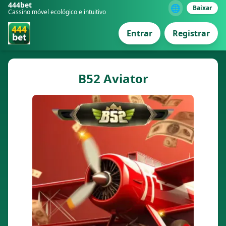
444bet
🌐
Baixar
Cassino móvel ecológico e intuitivo
Entrar
Registrar
B52 Aviator