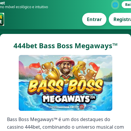
bet
🌐
Bai
no móvel ecológico e intuitivo
Entrar
Registr
444bet Bass Boss Megaways™
Bass Boss Megaways™ é um dos destaques do
cassino 444bet, combinando o universo musical com