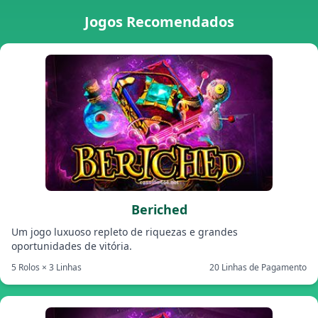
Jogos Recomendados
Beriched
Um jogo luxuoso repleto de riquezas e grandes
oportunidades de vitória.
5 Rolos × 3 Linhas
20 Linhas de Pagamento