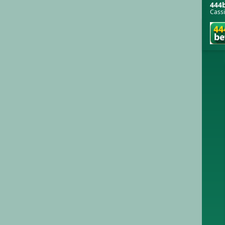
444
Cassi