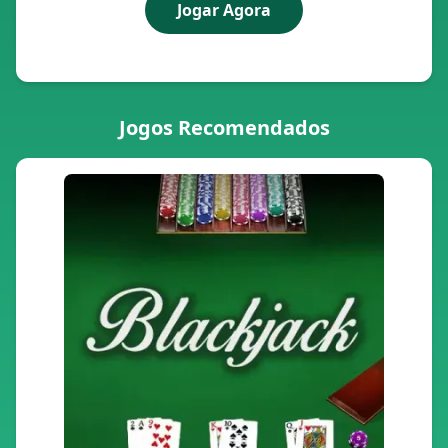
Jogar Agora
Jogos Recomendados