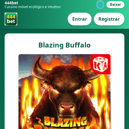
444bet
🌐
Baixar
Cassino móvel ecológico e intuitivo
Entrar
Registrar
Blazing Buffalo