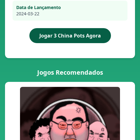
Data de Lançamento
2024-03-22
Jogar 3 China Pots Agora
Jogos Recomendados