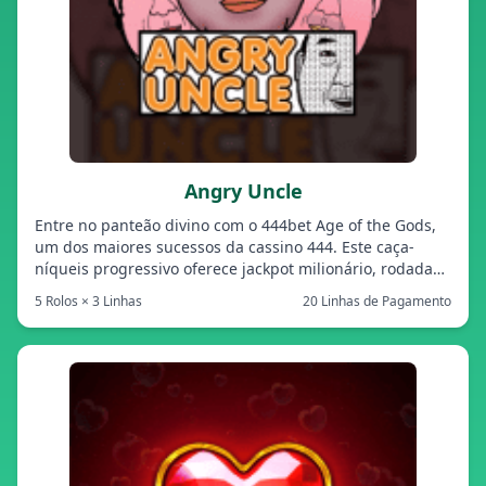
Angry Uncle
Entre no panteão divino com o 444bet Age of the Gods,
um dos maiores sucessos da cassino 444. Este caça-
níqueis progressivo oferece jackpot milionário, rodadas
grátis e símbolos poderosos. Ideal para caçadores de
5 Rolos × 3 Linhas
20 Linhas de Pagamento
fortunas lendárias. Acesse com seu bet444 login e
alcance a glória eterna dos deuses!