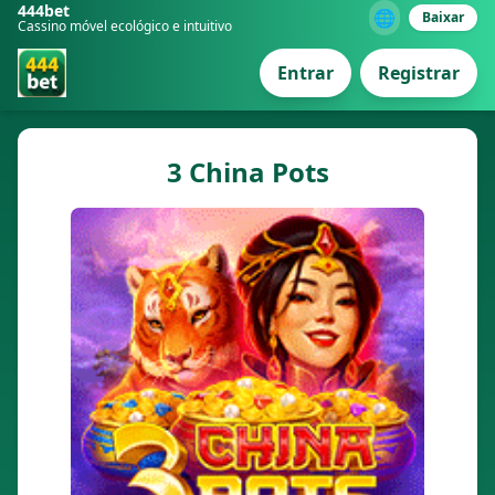
444bet
🌐
Baixar
Cassino móvel ecológico e intuitivo
Entrar
Registrar
3 China Pots