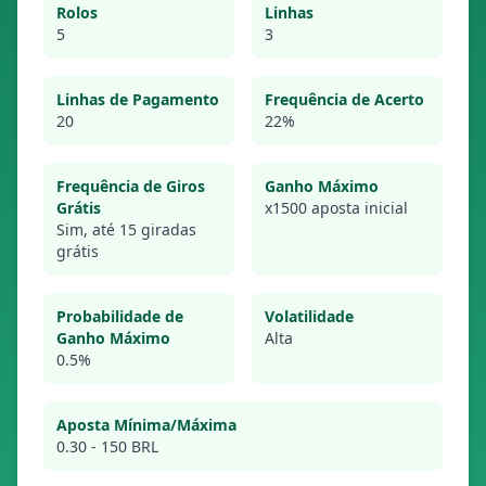
Rolos
Linhas
5
3
Linhas de Pagamento
Frequência de Acerto
20
22%
Frequência de Giros
Ganho Máximo
Grátis
x1500 aposta inicial
Sim, até 15 giradas
grátis
Probabilidade de
Volatilidade
Ganho Máximo
Alta
0.5%
Aposta Mínima/Máxima
0.30 - 150 BRL