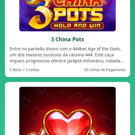
3 China Pots
Entre no panteão divino com o 444bet Age of the Gods,
um dos maiores sucessos da cassino 444. Este caça-
níqueis progressivo oferece jackpot milionário, rodadas
grátis e símbolos poderosos. Ideal para caçadores de
5 Rolos × 3 Linhas
20 Linhas de Pagamento
fortunas lendárias. Acesse com seu bet444 login e
alcance a glória eterna dos deuses!