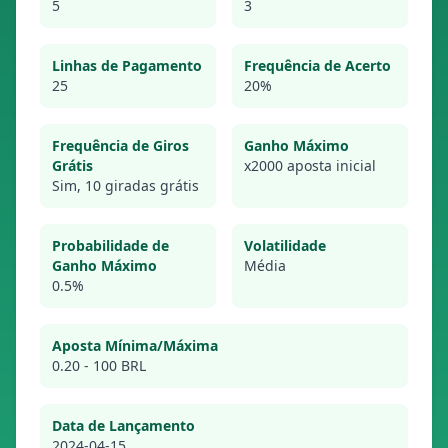
5
3
Linhas de Pagamento
Frequência de Acerto
25
20%
Frequência de Giros
Ganho Máximo
Grátis
x2000 aposta inicial
Sim, 10 giradas grátis
Probabilidade de
Volatilidade
Ganho Máximo
Média
0.5%
Aposta Mínima/Máxima
0.20 - 100 BRL
Data de Lançamento
2024-04-15