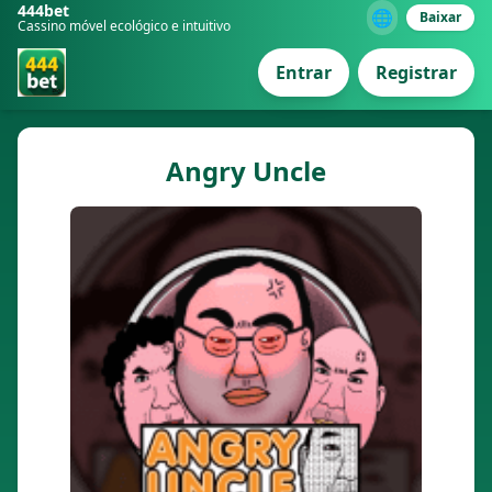
444bet
🌐
Baixar
Cassino móvel ecológico e intuitivo
Entrar
Registrar
Angry Uncle