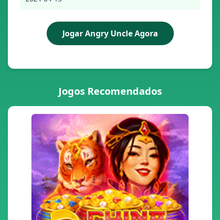
Jogar Angry Uncle Agora
Jogos Recomendados