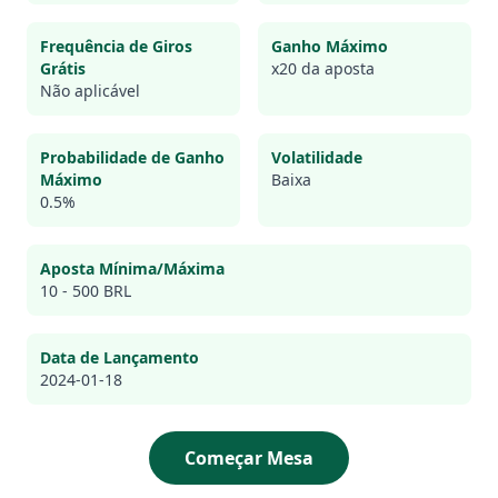
Frequência de Giros
Ganho Máximo
Grátis
x20 da aposta
Não aplicável
Probabilidade de Ganho
Volatilidade
Máximo
Baixa
0.5%
Aposta Mínima/Máxima
10 - 500 BRL
Data de Lançamento
2024-01-18
Começar Mesa