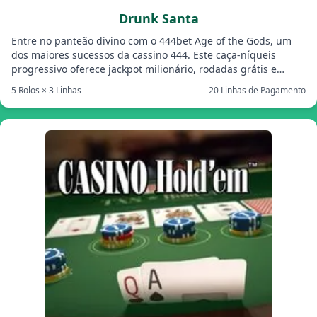
Drunk Santa
Entre no panteão divino com o 444bet Age of the Gods, um
dos maiores sucessos da cassino 444. Este caça-níqueis
progressivo oferece jackpot milionário, rodadas grátis e
símbolos poderosos. Ideal para caçadores de fortunas
5 Rolos × 3 Linhas
20 Linhas de Pagamento
lendárias. Acesse com seu bet444 login e alcance a glória
eterna dos deuses!