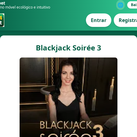
bet
🌐
Bai
no móvel ecológico e intuitivo
Entrar
Registr
Blackjack Soirée 3