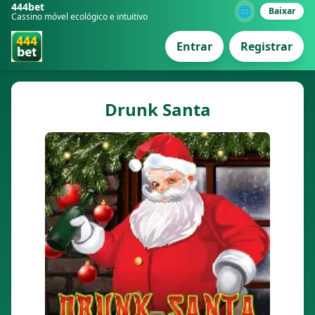
444bet
🌐
Baixar
Cassino móvel ecológico e intuitivo
Entrar
Registrar
Drunk Santa