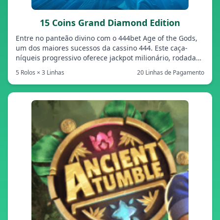
15 Coins Grand Diamond Edition
Entre no panteão divino com o 444bet Age of the Gods,
um dos maiores sucessos da cassino 444. Este caça-
níqueis progressivo oferece jackpot milionário, rodadas
grátis e símbolos poderosos. Ideal para caçadores de
5 Rolos × 3 Linhas
20 Linhas de Pagamento
fortunas lendárias. Acesse com seu bet444 login e
alcance a glória eterna dos deuses!