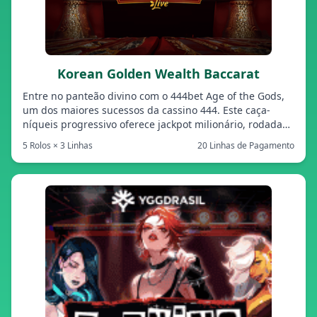
Korean Golden Wealth Baccarat
Entre no panteão divino com o 444bet Age of the Gods,
um dos maiores sucessos da cassino 444. Este caça-
níqueis progressivo oferece jackpot milionário, rodadas
grátis e símbolos poderosos. Ideal para caçadores de
5 Rolos × 3 Linhas
20 Linhas de Pagamento
fortunas lendárias. Acesse com seu bet444 login e
alcance a glória eterna dos deuses!