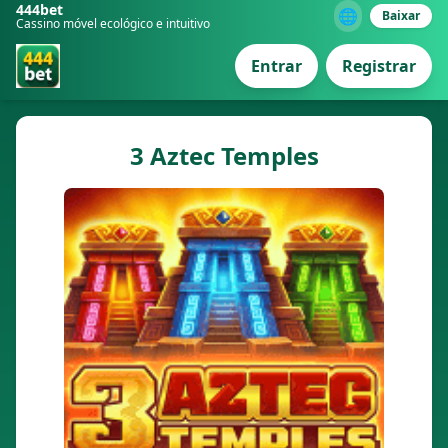
444bet
🌐
Baixar
Cassino móvel ecológico e intuitivo
Entrar
Registrar
3 Aztec Temples