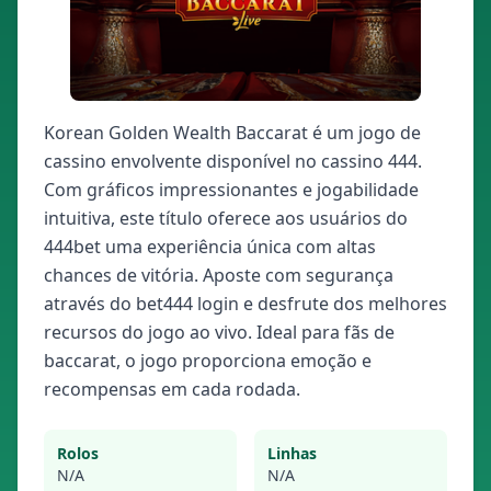
Korean Golden Wealth Baccarat é um jogo de
cassino envolvente disponível no cassino 444.
Com gráficos impressionantes e jogabilidade
intuitiva, este título oferece aos usuários do
444bet uma experiência única com altas
chances de vitória. Aposte com segurança
através do bet444 login e desfrute dos melhores
recursos do jogo ao vivo. Ideal para fãs de
baccarat, o jogo proporciona emoção e
recompensas em cada rodada.
Rolos
Linhas
N/A
N/A