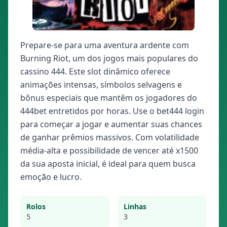
Prepare-se para uma aventura ardente com
Burning Riot, um dos jogos mais populares do
cassino 444. Este slot dinâmico oferece
animações intensas, símbolos selvagens e
bônus especiais que mantêm os jogadores do
444bet entretidos por horas. Use o bet444 login
para começar a jogar e aumentar suas chances
de ganhar prêmios massivos. Com volatilidade
média-alta e possibilidade de vencer até x1500
da sua aposta inicial, é ideal para quem busca
emoção e lucro.
Rolos
Linhas
5
3